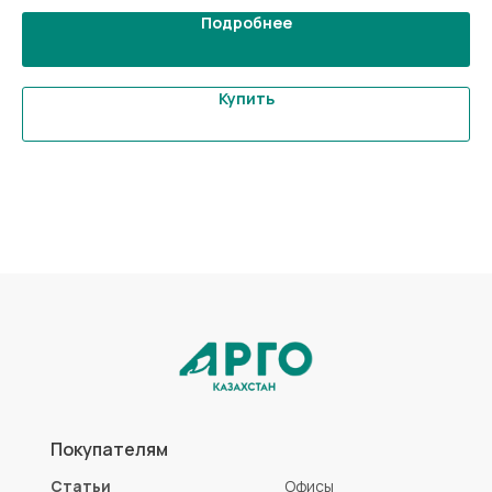
Подробнее
Купить
Покупателям
Статьи
Офисы
Доставка
Оптовикам
О нас
Контакты
Оплата
Каталог
Коллоидные AD Medicine
Продукты для красоты
ЭМ-Курунга / Курунговит
Средства гигиены
Биолит
Аптечка АРГО
Литовит
Разработка сайта
Политика конфиденциальности