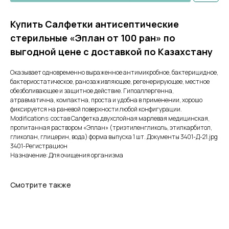
Купить Салфетки антисептические
стерильные «Эплан от 100 ран» по
выгодной цене с доставкой по Казахстану
Оказывает одновременно выраженное антимикробное, бактерицидное,
бактериостатическое, ранозаживляющее, регенерирующее, местное
обезболивающее и защитное действие. Гипоаллергенна,
атравматична, компактна, проста и удобна в применении, хорошо
фиксируется на раневой поверхности любой конфигурации.
Modifications: состав Салфетка двухслойная марлевая медицинская,
пропитанная раствором «Эплан» (триэтиленгликоль, этилкарбитол,
гликолан, глицерин, вода) форма выпуска 1 шт. Документы 3401-Д-21.jpg
3401-Регистрацион
Назначение: Для очищения организма
Смотрите также