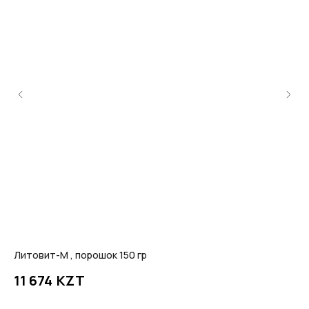
Литовит-М , порошок 150 гр
Др
KZT
11 674
4