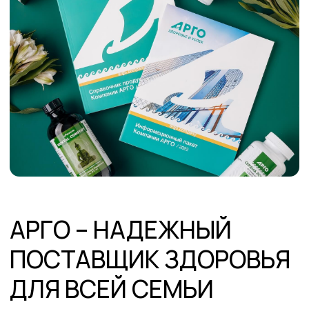
АРГО – НАДЕЖНЫЙ
ПОСТАВЩИК ЗДОРОВЬЯ
ДЛЯ ВСЕЙ СЕМЬИ
Мы в «Арго» осознаем, что забота о своем
здоровье становится неотъемлемой
частью большинства людей. Именно
поэтому мы в течение 28 лет совместно с
ведущими специалистами в области
здравоохранения предлагем продукты для
укрепления и поддержания ментального и
физического здоровья.
Вся продукция «АРГО» создается из сырья
растительного происхождения, так как
дары природы – наиболее эффективны и
безопасны для детей и взрослых. Наша