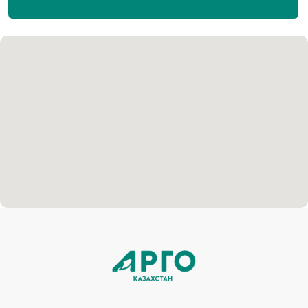
Каталог
Коллоидные AD Medicine
Продукты для красоты
ЭМ-Курунга / Курунговит
Средства гигиены
Биолит
Аптечка АРГО
Литовит
Разработка сайта
Политика конфиденциальности