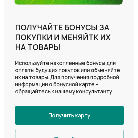
МЫ ВСЕГДА
НА СВЯЗИ
Если вам нужна помощь нашего специалиста,
вы можете связаться с нами любым из
предложенных способов:
АДРЕС
Главный офис:
г. Алматы, Проспект Абая, д. 107
Телефон:
Городской:
8(727)392-17-92
WhatsApp:
+7(771)455-55-58
Режим работы:
Пн-Пт: 10:00 - 18:00