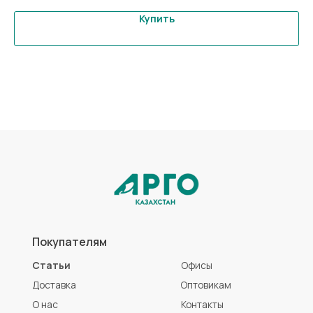
Купить
Покупателям
Статьи
Офисы
Доставка
Оптовикам
О нас
Контакты
Оплата
Каталог
Коллоидные AD Medicine
Продукты для красоты
ЭМ-Курунга / Курунговит
Средства гигиены
Биолит
Аптечка АРГО
Литовит
Разработка сайта
Политика конфиденциальности