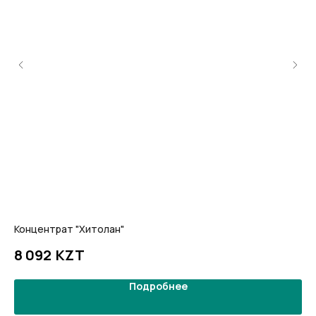
Концентрат "Хитолан"
На
KZT
8 092
4
Подробнее