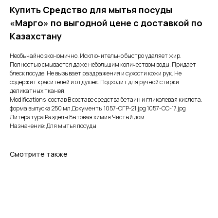
Купить Средство для мытья посуды
«Марго» по выгодной цене с доставкой по
Казахстану
Необычайно экономично. Исключительно быстро удаляет жир.
Полностью смывается даже небольшим количеством воды. Придает
блеск посуде. Не вызывает раздражения и сухости кожи рук. Не
содержит красителей и отдушек. Подходит для ручной стирки
деликатных тканей.
Modifications: состав В составе средства бетаин и гликолевая кислота.
форма выпуска 250 мл Документы 1057-СГР-21.jpg 1057-СС-17.jpg
Литература Разделы Бытовая химия Чистый дом
Назначение: Для мытья посуды
Смотрите также