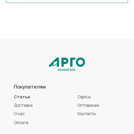
Покупателям
Статьи
Офисы
Доставка
Оптовикам
О нас
Контакты
Оплата
Каталог
Коллоидные AD Medicine
Продукты для красоты
ЭМ-Курунга / Курунговит
Средства гигиены
Биолит
Аптечка АРГО
Литовит
Разработка сайта
Политика конфиденциальности