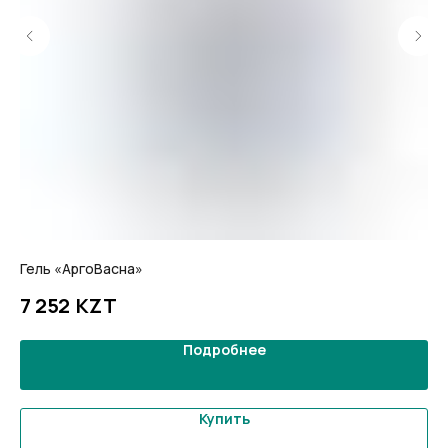
Гель «АргоВасна»
Ге
KZT
7 252
5
Подробнее
Купить