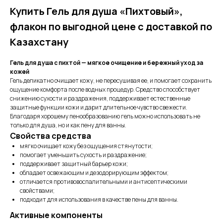
Купить Гель для душа «Пихтовый»,
флакон по выгодной цене с доставкой по
Казахстану
Гель для душа с пихтой — мягкое очищение и бережный уход за
кожей
Гель деликатно очищает кожу, не пересушивая ее, и помогает сохранить
ощущение комфорта после водных процедур. Средство способствует
снижению сухости и раздражения, поддерживает естественные
защитные функции кожи и дарит длительное чувство свежести.
Благодаря хорошему пенообразованию гель можно использовать не
только для душа, но и как пену для ванны.
Свойства средства
мягко очищает кожу без ощущения стянутости;
помогает уменьшить сухость и раздражение;
поддерживает защитный барьер кожи;
обладает освежающим и дезодорирующим эффектом;
отличается противовоспалительными и антисептическими
свойствами;
подходит для использования в качестве пены для ванны.
Активные компоненты