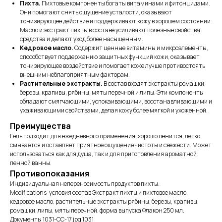
Пихта.
Пихтовые компоненты богаты витаминами и фитонцидами.
Они помогают снять ощущение усталости, оказывают
тонизирующее действие и поддерживают кожу в хорошем состоянии.
Масло и экстракт пихты в составе усиливают полезные свойства
средства и делают уход более насыщенным.
Кедровое масло.
Содержит ценные витамины и микроэлементы,
способствует поддержанию защитных функций кожи, оказывает
тонизирующее воздействие и помогает коже лучше противостоять
внешним неблагоприятным факторам.
Растительные экстракты.
В состав входят экстракты ромашки,
березы, крапивы, рябины, мяты перечной и липы. Эти компоненты
обладают смягчающими, успокаивающими, восстанавливающими и
ухаживающими свойствами, делая кожу более мягкой и ухоженной.
Преимущества
Гель подходит для ежедневного применения, хорошо пенится, легко
смывается и оставляет приятное ощущение чистоты и свежести. Может
использоваться как для душа, так и для приготовления ароматной
пенной ванны.
Противопоказания
Индивидуальная непереносимость продуктов пихты.
Modifications: условия состав Экстракт пихты и пихтовое масло,
кедровое масло, растительные экстракты рябины, березы, крапивы,
ромашки, липы, мяты перечной. форма выпуска Флакон 250 мл.
Документы 1031-СС-17.jpg 1031