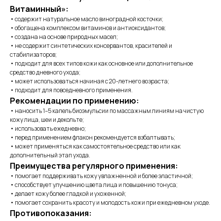
Витаминный»:
• содержит натуральное масло виноградной косточки;
• обогащена комплексом витаминов и антиоксидантов;
• создана на основе природных масел;
• не содержит синтетических консервантов, красителей и
стабилизаторов;
• подходит для всех типов кожи как основное или дополнительное
средство дневного ухода;
• может использоваться начиная с 20-летнего возраста;
• подходит для повседневного применения.
Рекомендации по применению:
• наносить 1–5 капель биоэмульсии по массажным линиям на чистую
кожу лица, шеи и декольте;
• использовать ежедневно;
• перед применением флакон рекомендуется взбалтывать;
• может применяться как самостоятельное средство или как
дополнительный этап ухода.
Преимущества регулярного применения:
• помогает поддерживать кожу увлажненной и более эластичной;
• способствует улучшению цвета лица и повышению тонуса;
• делает кожу более гладкой и ухоженной;
• помогает сохранить красоту и молодость кожи при ежедневном уходе.
Противопоказания: