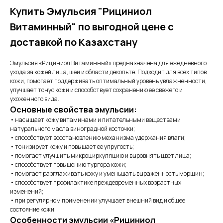
Купить Эмульсия "Рициниол
Витаминный" по выгодной цене с
доставкой по Казахстану
Эмульсия «Рициниол Витаминный» предназначена для ежедневного
ухода за кожей лица, шеи и области декольте. Подходит для всех типов
кожи, помогает поддерживать оптимальный уровень увлажненности,
улучшает тонус кожи и способствует сохранению ее свежего и
ухоженного вида.
Основные свойства эмульсии:
• насыщает кожу витаминами и питательными веществами
натурального масла виноградной косточки;
• способствует восстановлению механизма удержания влаги;
• тонизирует кожу и повышает ее упругость;
• помогает улучшить микроциркуляцию и выровнять цвет лица;
• способствует повышению тургора кожи;
• помогает разглаживать кожу и уменьшать выраженность морщин;
• способствует профилактике преждевременных возрастных
изменений;
• при регулярном применении улучшает внешний вид и общее
состояние кожи.
Особенности эмульсии «Рициниол