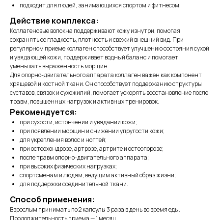
подходит для людей, занимающихся спортом и фитнесом.
Действие комплекса:
Коллагеновые волокна поддерживают кожу изнутри, помогая
сохранять ее гладкость, плотность и свежий внешний вид. При
регулярном приеме коллаген способствует улучшению состояния сухой
и увядающей кожи, поддерживает водный баланс и помогает
уменьшать выраженность морщин.
Для опорно-двигательного аппарата коллаген важен как компонент
хрящевой и костной ткани. Он способствует поддержанию структуры
суставов, связок и сухожилий, помогает ускорять восстановление после
травм, повышенных нагрузок и активных тренировок.
Рекомендуется:
при сухости, истончении и увядании кожи;
при появлении морщин и снижении упругости кожи;
для укрепления волос и ногтей;
при остеохондрозе, артрозе, артрите и остеопорозе;
после травм опорно-двигательного аппарата;
при высоких физических нагрузках;
спортсменам и людям, ведущим активный образ жизни;
для поддержки соединительной ткани.
Способ применения:
Взрослым принимать по 2 капсулы 3 раза в день во время еды.
Продолжительность приема — 1 месяц.