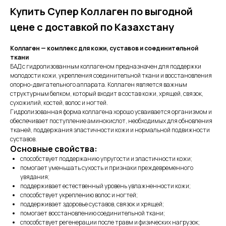
Купить Супер Коллаген по выгодной
цене с доставкой по Казахстану
Коллаген — комплекс для кожи, суставов и соединительной
ткани
БАД с гидролизованным коллагеном предназначен для поддержки
молодости кожи, укрепления соединительной ткани и восстановления
опорно-двигательного аппарата. Коллаген является важным
структурным белком, который входит в состав кожи, хрящей, связок,
сухожилий, костей, волос и ногтей.
Гидролизованная форма коллагена хорошо усваивается организмом и
обеспечивает поступление аминокислот, необходимых для обновления
тканей, поддержания эластичности кожи и нормальной подвижности
суставов.
Основные свойства:
способствует поддержанию упругости и эластичности кожи;
помогает уменьшать сухость и признаки преждевременного
увядания;
поддерживает естественный уровень увлажненности кожи;
способствует укреплению волос и ногтей;
поддерживает здоровье суставов, связок и хрящей;
помогает восстановлению соединительной ткани;
способствует регенерации после травм и физических нагрузок;