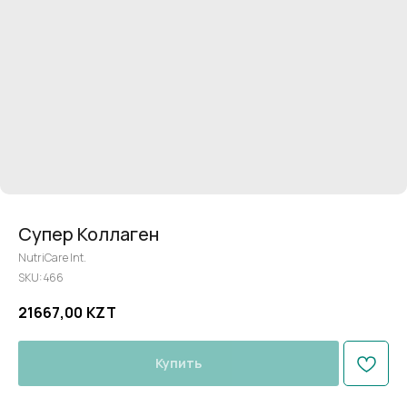
Супер Коллаген
NutriCare Int.
SKU:
466
21667,00
KZT
Купить