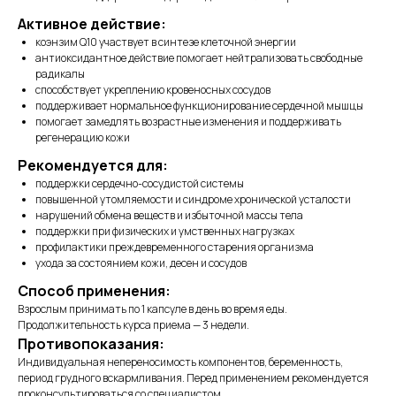
Активное действие:
коэнзим Q10 участвует в синтезе клеточной энергии
антиоксидантное действие помогает нейтрализовать свободные
радикалы
способствует укреплению кровеносных сосудов
поддерживает нормальное функционирование сердечной мышцы
помогает замедлять возрастные изменения и поддерживать
регенерацию кожи
Рекомендуется для:
поддержки сердечно-сосудистой системы
повышенной утомляемости и синдроме хронической усталости
нарушений обмена веществ и избыточной массы тела
поддержки при физических и умственных нагрузках
профилактики преждевременного старения организма
ухода за состоянием кожи, десен и сосудов
Способ применения:
Взрослым принимать по 1 капсуле в день во время еды.
Продолжительность курса приема — 3 недели.
Противопоказания:
Индивидуальная непереносимость компонентов, беременность,
период грудного вскармливания. Перед применением рекомендуется
проконсультироваться со специалистом.