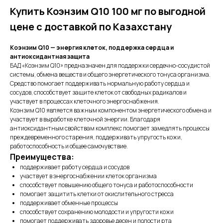
Купить Коэнзим Q10 100 мг по выгодной
цене с доставкой по Казахстану
Коэнзим Q10 — энергия клеток, поддержка сердца и
антиоксидантная защита
БАД «Коэнзим Q10» предназначен для поддержки сердечно-сосудистой
системы, обмена веществ и общего энергетического тонуса организма.
Средство помогает поддерживать нормальную работу сердца и
сосудов, способствует защите клеток от свободных радикалов и
участвует в процессах клеточного энергоснабжения.
Коэнзим Q10 является важным компонентом энергетического обмена и
участвует в выработке клеточной энергии. Благодаря
антиоксидантным свойствам комплекс помогает замедлять процессы
преждевременного старения, поддерживать упругость кожи,
работоспособность и общее самочувствие.
Преимущества:
поддерживает работу сердца и сосудов
участвует в энергоснабжении клеток организма
способствует повышению общего тонуса и работоспособности
помогает защитить клетки от окислительного стресса
поддерживает обменные процессы
способствует сохранению молодости и упругости кожи
помогает поддерживать здоровье десен и полости рта