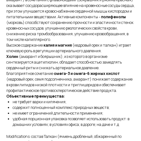
оказывает сосудорасширяющее влияние на кровеносные сосуды сердца,
при этом улучшается кровоснабжение сердечной мышцы кислородом и
питательными веществами. Активные компоненты –
полифенолы
(морковь) способствуют сохранению прочности и эластичности стенок
кровеносных сосудов, улучшению реологических свойств крови,
снижению риска тромбообразования, улучшению кровообращения, в
том числе капиллярного.
Высокое содержание
калия и магния
(кедровый орех и талкан) играет
ключевую роль в регуляции артериального давления.
Холин
(амарант и боярышник), из которого в организме
синтезируется ацетилхолин, обладает способностью замедлять
сердечный ритм и снижать артериальное давление.
Благоприятное сочетание
омега-3 и омега-6 жирных кислот
(кедровый орех, семя подсолнечника, амарант) понижает содержание
в крови липидов низкой плотности и триглицеридов и обеспечивает
профилактическое противосклеротическое действие продукта.
Объективные преимущества:
не требует варки и кипячения;
содержит полноценный комплекс природных веществ;
не имеет ограничений длительности применения;
удобная порционная упаковка позволяет использовать продукт: в
домашних условиях; в условиях офиса; в дороге; на даче и т.д
Modifications: состав Талкан (ячмень дробленый, обжаренный по