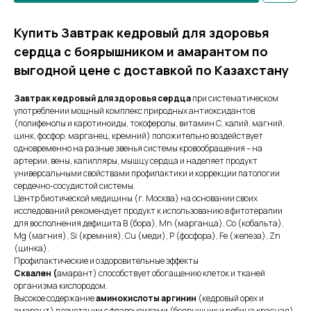
Купить Завтрак кедровый для здоровья
сердца с боярышником и амарантом по
выгодной цене с доставкой по Казахстану
Завтрак кедровый для здоровья сердца
при систематическом
употреблении мощный комплекс природных антиоксидантов
(полифенолы и каротиноиды, токоферолы, витамин С, калий, магний,
цинк, фосфор, марганец, кремний) положительно воздействует
одновременно на разные звенья системы кровообращения – на
артерии, вены, капилляры, мышцу сердца и наделяет продукт
универсальными свойствами профилактики и коррекции патологии
сердечно-сосудистой системы.
Центр биотической медицины (г. Москва) на основании своих
исследований рекомендует продукт к использованию в фитотерапии
для восполнения дефицита B (бора), Mn (марганца), Co (кобальта),
Mg (магния), Si (кремния), Cu (меди), P (фосфора), Fe (железа), Zn
(цинка).
Профилактические и оздоровительные эффекты
Сквален (
амарант) способствует обогащению клеток и тканей
организма кислородом.
Высокое содержание
аминокислоты аргинин
(кедровый орех и
амарант) в сочетании с флавоноидами (боярышник и рябина красная)