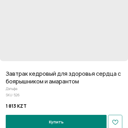
Завтрак кедровый для здоровья сердца с
боярышником и амарантом
Дэльфа
SKU:
526
1 813
KZT
Купить