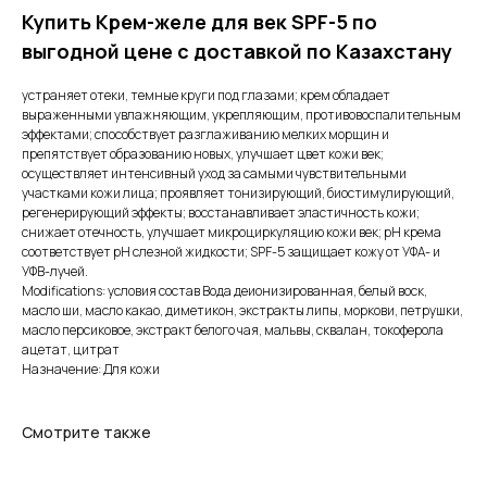
Купить Крем-желе для век SPF-5 по
выгодной цене с доставкой по Казахстану
устраняет отеки, темные круги под глазами; крем обладает
выраженными увлажняющим, укрепляющим, противовоспалительным
эффектами; способствует разглаживанию мелких морщин и
препятствует образованию новых, улучшает цвет кожи век;
осуществляет интенсивный уход за самыми чувствительными
участками кожи лица; проявляет тонизирующий, биостимулирующий,
регенерирующий эффекты; восстанавливает эластичность кожи;
снижает отечность, улучшает микроциркуляцию кожи век; рН крема
соответствует рН слезной жидкости; SPF-5 защищает кожу от УФА- и
УФВ-лучей.
Modifications: условия состав Вода деионизированная, белый воск,
масло ши, масло какао, диметикон, экстракты липы, моркови, петрушки,
масло персиковое, экстракт белого чая, мальвы, сквалан, токоферола
ацетат, цитрат
Назначение: Для кожи
Смотрите также