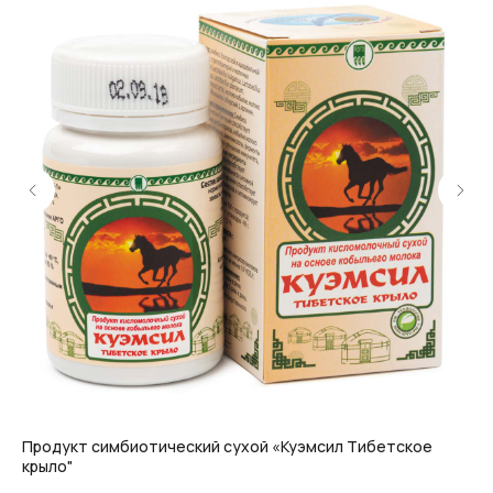
Продукт симбиотический сухой «Куэмсил Тибетское
Па
крыло"
21