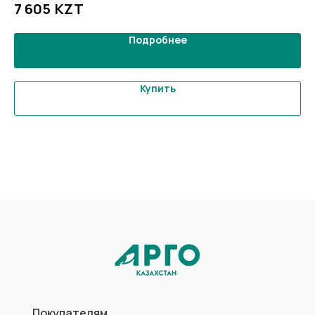
KZT
7 605
Подробнее
Купить
Покупателям
Статьи
Офисы
Доставка
Оптовикам
О нас
Контакты
Оплата
Каталог
Коллоидные AD Medicine
Продукты для красоты
ЭМ-Курунга / Курунговит
Средства гигиены
Биолит
Аптечка АРГО
Литовит