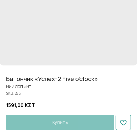
Батончик «Успех-2 Five o'clock»
НИИ ЛОП и НТ
SKU:
228
1591,00
KZT
Купить