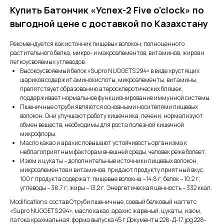
Купить Батончик «Успех-2 Five o'clock» по
выгодной цене с доставкой по Казахстану
Рекомендуется как источник пищевых волокон, полноценного
растительного белка, микро- и макроэлементов, витаминов, жиров и
легкоусвояемых углеводов.
Высокоусвояемый белок «Supro NUGGETS 294» в виде хрустящих
шариков содержит аминокислоты, микроэлементы, витамины,
препятствует образованию атеросклеротических бляшек,
поддерживает нормальное функционирование иммунной системы.
Пшеничные отруби являются основными носителями пищевых
волокон. Они улучшают работу кишечника, печени, нормализуют
обмен веществ, необходимы для роста полезной кишечной
микрофлоры.
Масло какао и арахис повышают устойчивость организма к
неблагоприятным факторам внешней среды, человек реже болеет.
Изюм и цукаты – дополнительные источники пищевых волокон,
микроэлементов и витаминов, придают продукту приятный вкус.
100 г продукта содержат: пищевые волокна – 14,8 г; белок – 10,2 г;
углеводы – 38,7 г; жиры – 13,2 г. Энергетическая ценность – 332 ккал.
Modifications: состав Отруби пшеничные, соевый белковый наггетс
«Supro NUGGETS 294», масло какао, арахис жареный, цукаты, изюм,
патока крахмальная. форма выпуска 45 г Документы 228-Д-17.jpg 228-