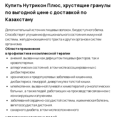
Купить Нутрикон Плюс, хрустящие гранулы
по выгодной цене с доставкой по
Казахстану
Дополнительный источник пищевых волокон, биодоступного белка.
Способствует улучшению функционального состояния иммунной
системы, желудочно­кишечного тракта и других органов и систем
организма.
Области применения
в профилактике и комплексной терапии
анемий, вызванных как дефицитом пищевых факторов, так и
кровопотерями.
аллергических состояний, в том числе ассоциированных с
дисбактериозом.
хронических и предопухолевых заболеваний кишечника,
дисбактериоз, геморрой, дивертикулез толстой кишки.
млейкопении, вызванной лучевой и химеотерапий у онкологических
больных , а также людей, работающих на производстве связанном с
ионизирующим излучением.
заболеваний сердечно-сосудистой системы, ишемическая болезнь,
вегетососудистая дистония.
сахарного диабета, в том числе осложненного