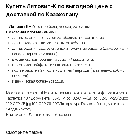
Купить Литовит-К по выгодной цене с
доставкой по Казахстану
Литовит К -
Источник йода, железа, марганца.
Показания к применению :
для выведения продуктов метаболизма из организма.
для нормализации минерального обмена.
для выведения радиоактивных и токсичных веществ (даже если они
попали в организм давно)
в комплексной терапии нарушений массы тела.
при сниженной функции щитовидной железы
постинфарктный и постинсультный периоды ( длительно, до 6 - 8
месяцев)
ишемическая болезнь сердца.
Modifications: состав Цеолиты, ламинария сахаристая. форма выпуска
Таблетки 140 г Документы 102-СГР.jpg 102-СГР-(2).jpg 102-СГР-25(2).jpg
102-СГР-25.jpg 102-СГР-26.PDF Литература Разделы Репродуктивная
Сердечно-сосу
Назначение: Для щитовидной железы
Смотрите также