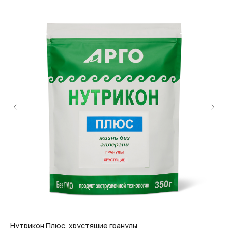
Нутрикон Плюс, хрустящие гранулы
Би