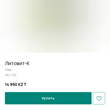
Литовит-К
Новь
SKU:
102
14 990
KZT
Купить