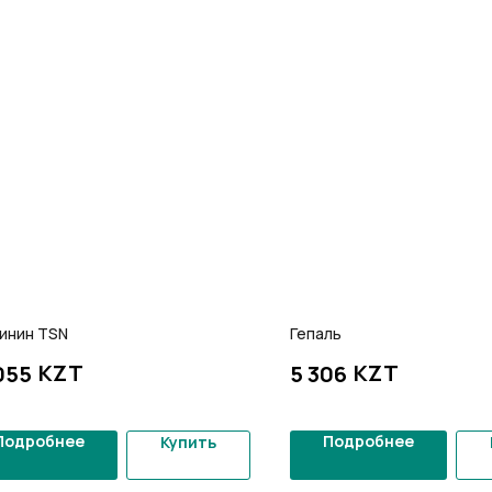
гинин TSN
Гепаль
KZT
KZT
055
5 306
Коллоидные AD Medicine
Продукты для красоты
Подробнее
Подробнее
Купить
ЭМ-Курунга / Курунговит
Средства гигиены
Биолит
Аптечка АРГО