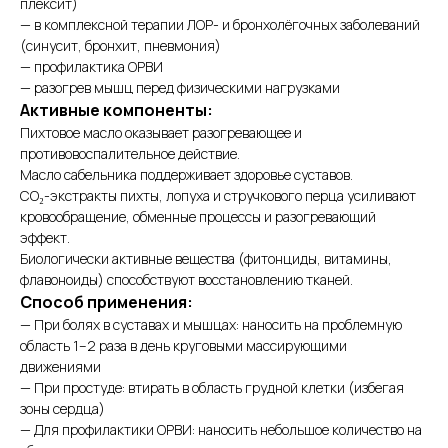
плексит)
— в комплексной терапии ЛОР- и бронхолёгочных заболеваний
(синусит, бронхит, пневмония)
— профилактика ОРВИ
— разогрев мышц перед физическими нагрузками
Активные компоненты:
Пихтовое масло оказывает разогревающее и
противовоспалительное действие.
Масло сабельника поддерживает здоровье суставов.
СО₂-экстракты пихты, лопуха и стручкового перца усиливают
кровообращение, обменные процессы и разогревающий
эффект.
Биологически активные вещества (фитонциды, витамины,
флавоноиды) способствуют восстановлению тканей.
Способ применения:
— При болях в суставах и мышцах: наносить на проблемную
область 1–2 раза в день круговыми массирующими
движениями
— При простуде: втирать в область грудной клетки (избегая
зоны сердца)
— Для профилактики ОРВИ: наносить небольшое количество на