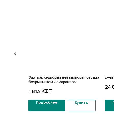
 экстрактом
Завтрак кедровый для здоровья сердца с
L-Ар
боярышником и амарантом
24 
KZT
1 813
Подробнее
Купить
Купить