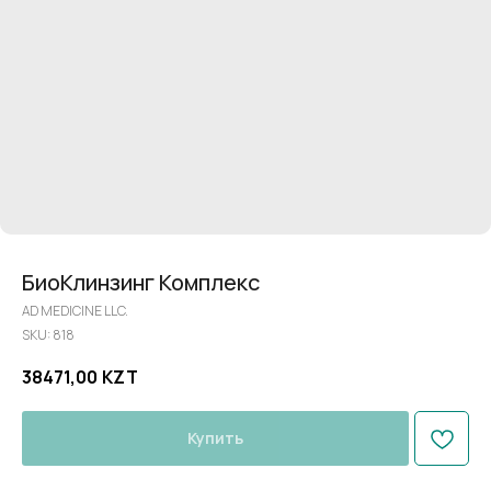
БиоКлинзинг Комплекс
AD MEDICINE LLC.
SKU:
818
38471,00
KZT
Купить