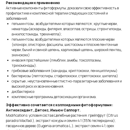
Рекомендации к применению
Активные компоненты фитоформулы; доказали свою эффективность в
профилактике и комплексной терапии следующих состояний и
заболеваний.
гельминтозы , возбудителями которых являются ; круглые черви,
нематоды(аскариды, филярия, власоглав, острицы, стронгилоиды,
анкилостомиды, трехинелла);
гельминтозы, возбудителями которых являются плоские черви
(клонорх, описторхи, фасциолы, шистосомы и плоские ленточные
черви, бычий и свиной цепень, карликовый цепень, широкий лентец,
эхинококк)
инвазия простейшими (лямблии, амебы, токсоплазмы,
трихомонады).
грибковые заболевания (кандиды, криптококки, пенициллиумы)
бактериозы (лептоспиры, стафилоккоки, стрептококки, шигелла)
скрытые , неустановленные глистно-паразитарные заболевания и
высокий риск их возникновения.
дисбактериоз
комплексные программы детоксикации организма.
Эффективно сочетается с коллоидными фитоформулами :
Антиоксидант, Детокс, Имьюн Саппорт.
Modifications: условия состав Целебные растения: грейпфрут (Citrus
paradisi Macfad.), экстракт кожуры и семян 4:1 (35% гесперидина);
гвоздичное дерево (Eugenia aromatica L.), экстракт семян 4:1; орех