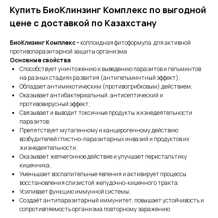
Купить БиоКлинзинг Комплекс по выгодной
цене с доставкой по Казахстану
БиоКлизинг Комплекс -
коллоидная фитоформула для активной
противопаразитарной защиты организма
Основные свойства
Способствует уничтожению и выведению паразитов и гельминтов
на разных стадиях развития (антигельминтный эффект);
Обладает антимикотическим (противогрибковым) действием;
Оказывает антибактериальный, антисептический и
противовирусный эффект;
Связывает и выводит токсичные продукты жизнедеятельности
паразитов;
Препятствует мутагенному и канцерогенному действию
возбудителей глистно-паразитарных инвазий и продуктов их
жизнедеятельности;
Оказывает желчегонное действие и улучшает перистальтику
кишечника;
Уменьшает воспалительные явления и активирует процессы
восстановления слизистой желудочно-кишечного тракта;
Усиливает функцию иммунной системы;
Создаёт антипаразитарный иммунитет, повышает устойчивость и
сопротивляемость организма повторному заражению.