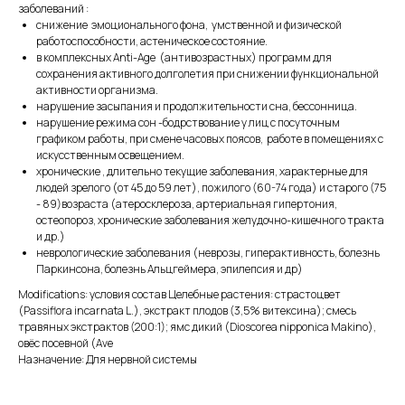
заболеваний :
снижение эмоционального фона, умственной и физической
работоспособности, астеническое состояние.
в комплексных Anti-Age (антивозрастных) программ для
сохранения активного долголетия при снижении функциональной
активности организма.
нарушение засыпания и продолжительности сна, бессонница.
нарушение режима сон -бодрствование у лиц с посуточным
графиком работы, при смене часовых поясов, работе в помещениях с
искусственным освещением.
хронические , длительно текущие заболевания, характерные для
людей зрелого (от 45 до 59 лет), пожилого (60-74 года) и старого (75
- 89)возраста (атеросклероза, артериальная гипертония,
остеопороз, хронические заболевания желудочно-кишечного тракта
и др.)
неврологические заболевания (неврозы, гиперактивность, болезнь
Паркинсона, болезнь Альцгеймера, эпилепсия и др)
Modifications: условия состав Целебные растения: страстоцвет
(Passiflora incarnata L.), экстракт плодов (3,5% витексина); смесь
травяных экстрактов (200:1); ямс дикий (Dioscorea nipponica Makino),
овёс посевной (Ave
Назначение: Для нервной системы