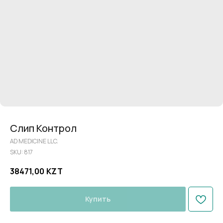
Слип Контрол
AD MEDICINE LLC.
SKU:
817
38471,00
KZT
Купить