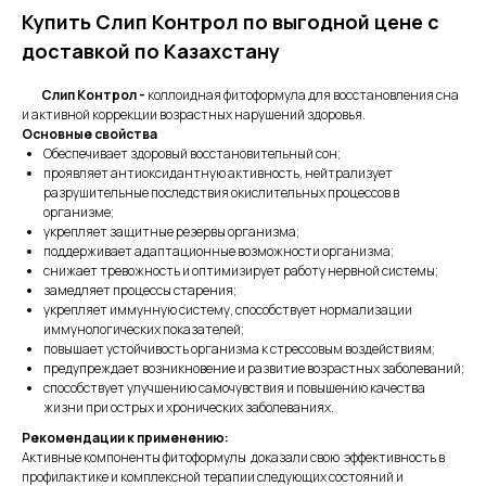
Купить Слип Контрол по выгодной цене с
доставкой по Казахстану
Слип Контрол -
коллоидная фитоформула для восстановления сна
и активной коррекции возрастных нарушений здоровья.
Основные свойства
Обеспечивает здоровый восстановительный сон;
проявляет антиоксидантную активность, нейтрализует
разрушительные последствия окислительных процессов в
организме;
укрепляет защитные резервы организма;
поддерживает адаптационные возможности организма;
снижает тревожность и оптимизирует работу нервной системы;
замедляет процессы старения;
укрепляет иммунную систему, способствует нормализации
иммунологических показателей;
повышает устойчивость организма к стрессовым воздействиям;
предупреждает возникновение и развитие возрастных заболеваний;
способствует улучшению самочувствия и повышению качества
жизни при острых и хронических заболеваниях.
Рекомендации к применению:
Активные компоненты фитоформулы доказали свою эффективность в
профилактике и комплексной терапии следующих состояний и