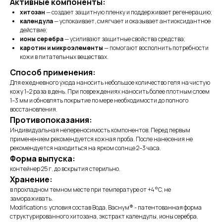
Активные компоненты:
хитозан
— создает защитную пленку и поддерживает регенерацию;
календула
— успокаивает, смягчает и оказывает антиоксидантное
действие;
ионы серебра
— усиливают защитные свойства средства;
каротин и микроэлементы
— помогают восполнить потребности
кожи в питательных веществах.
Способ применения:
Для ежедневного ухода наносить небольшое количество геля на чистую
кожу 1–2 раза в день. При повреждениях наносить более плотным слоем
1–3 мм и обновлять покрытие по мере необходимости до полного
восстановления.
Противопоказания:
Индивидуальная непереносимость компонентов. Перед первым
применением рекомендуется кожная проба. После нанесения не
рекомендуется находиться на ярком солнце 2–3 часа.
Форма выпуска:
контейнер 25 г, до вскрытия стерильно.
Хранение:
в прохладном темном месте при температуре от +4 °C, не
замораживать.
Modifications: условия состав Вода, Васнум® - патентованная форма
структурированного хитозана, экстракт календулы, ионы серебра.