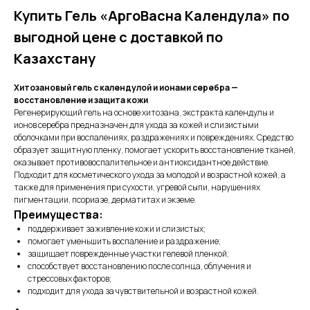
Купить Гель «АргоВасна Календула» по
выгодной цене с доставкой по
Казахстану
Хитозановый гель с календулой и ионами серебра —
восстановление и защита кожи
Регенерирующий гель на основе хитозана, экстракта календулы и
ионов серебра предназначен для ухода за кожей и слизистыми
оболочками при воспалениях, раздражениях и повреждениях. Средство
образует защитную пленку, помогает ускорить восстановление тканей,
оказывает противовоспалительное и антиоксидантное действие.
Подходит для косметического ухода за молодой и возрастной кожей, а
также для применения при сухости, угревой сыпи, нарушениях
пигментации, псориазе, дерматитах и экземе.
Преимущества:
поддерживает заживление кожи и слизистых;
помогает уменьшить воспаление и раздражение;
защищает поврежденные участки гелевой пленкой;
способствует восстановлению после солнца, облучения и
стрессовых факторов;
подходит для ухода за чувствительной и возрастной кожей.