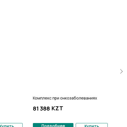
Комплекс при онкозаболеваниях
Донг
KZT
81 388
21 
Подробнее
Купить
Купить