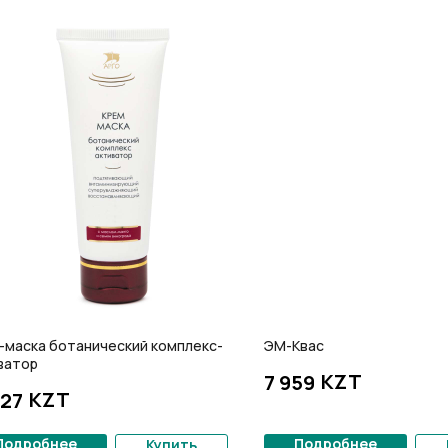
-маска ботанический комплекс-
ЭМ-Квас
ватор
KZT
7 959
KZT
327
Подробнее
Подробнее
Купить