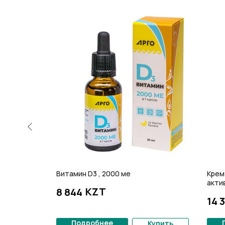
Витамин D3 , 2000 ме
Крем
акти
KZT
8 844
14 
Подробнее
Купить
Купить