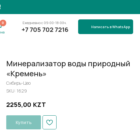
вно с 09:00-18:00ч.
Написать в WhatsApp
705 702 7216
Минерализатор воды природный
«Кремень»
Сибирь-Цео
SKU:
1629
KZT
2255,00
Купить