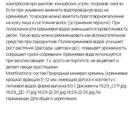
компрессов при диатезе, юношеских угрях, псориазе, ожогах.
Если при умывании заменить водопроводную воду на
кремневую, то вскоре можно заметить благотворное влияние
на кожу лица и состояние волос (устранение перхоти). При
полоскании рта кремневой водой уменьшается кровоточивость
десен. Такую воду можно рекомендовать как вспомогательное
средство при пародонтозе. Полив кремневой водой улучшает
рост растений (рассады, цветов и др.), повышает урожайность,
сокращает сроки созревания. Кремневая вода используется
при засолке овощей, т.к. долго не портится, не зацветает и
делает овощи хрустящими.
Modifications: состав Природный минерал кремень (кремневая
крошка) фракции 5-12 мм, имеющий допуск к контакту с
питьевой водой. форма выпуска 60 г Документы 1629_СГР.jpg
1629_ДС-17.jpg 1629-Д-20.jpg 1629-Д-25.jpg Ли
Назначение: Для общего укрепления