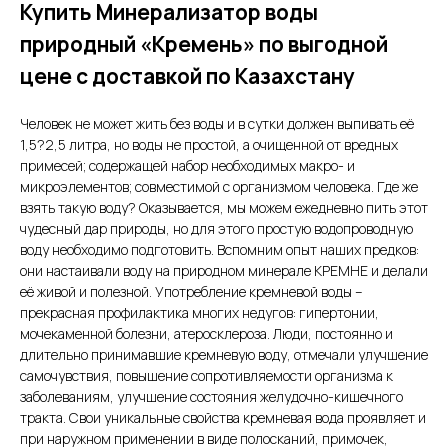
Купить Минерализатор воды
природный «Кремень» по выгодной
цене с доставкой по Казахстану
Человек не может жить без воды и в сутки должен выпивать её
1,5?2,5 литра, но воды не простой, а очищенной от вредных
примесей; содержащей набор необходимых макро- и
микроэлементов; совместимой с организмом человека. Где же
взять такую воду? Оказывается, мы можем ежедневно пить этот
чудесный дар природы, но для этого простую водопроводную
воду необходимо подготовить. Вспомним опыт наших предков:
они настаивали воду на природном минерале КРЕМНЕ и делали
её живой и полезной. Употребление кремневой воды –
прекрасная профилактика многих недугов: гипертонии,
мочекаменной болезни, атеросклероза. Люди, постоянно и
длительно принимавшие кремневую воду, отмечали улучшение
самочувствия, повышение сопротивляемости организма к
заболеваниям, улучшение состояния желудочно-кишечного
тракта. Свои уникальные свойства кремневая вода проявляет и
при наружном применении в виде полосканий, примочек,