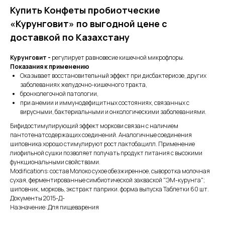
Купить Конфеты пробиотческие
«Курунговит» по выгодной цене с
доставкой по Казахстану
Курунговит -
регулирует равновесие кишечной микрофлоры.
Показания к применению
Оказывает восстановительный эффект при дисбактериозе, других
заболеваниях желудочно-кишечного тракта,
бронхолегочной патологии,
при анемии и иммунодефицитных состояниях, связанных с
вирусными, бактериальными и онкологическими заболеваниями.
Бифидостимулирующий эффект моркови связан с наличием
пантотенатсодержащих соединений. Аналогичные соединения
шиповника хорошо стимулируют рост лактобацилл. Применение
лиофильной сушки позволяет получать продукт питания с высокими
функциональными свойствами.
Modifications: состав Молоко сухое обезжиренное, сыворотка молочная
сухая, ферментированные симбиотической закваской "ЭМ-курунга";
шиповник, морковь, экстракт паприки. форма выпуска Таблетки 60 шт.
Документы 2015-Д-
Назначение: Для пищеварения