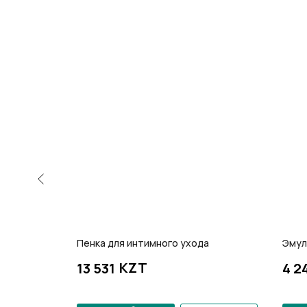
Пенка для интимного ухода
Эмул
KZT
13 531
4 2