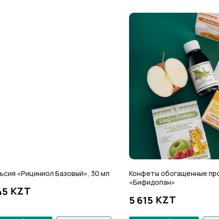
ьсия «Рициниол Базовый», 30 мл
Конфеты обогащенные пр
«Бифидопан»
KZT
45
KZT
5 615