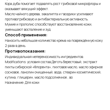
Кора дуба помогает подавлять рост грибковой микрофлоры и
оказывает вяжущий эффект.
Масло чайного дерева, эвкалипта и гвоздики усиливают
противогрибковую и антибактериальную активность.
Мумие и прополис способствуют восстановлению кожи,
уменьшают воспаление и зуд.
Способ применения:
Наносить небольшое количество крема на повреждённую кожу
2 раза в день.
Противопоказания:
Индивидуальная непереносимость ингредиентов.
Modifications: условия состав Деготь берестовый, экстракт
пихты сибирской «Флорента», пихтовое масло, масло эфирное
сосновое, ланолин очищенный, вода, стеарин косметический,
кутина, глицерин, масло подсолнечное , во
Назначение: Для кожи