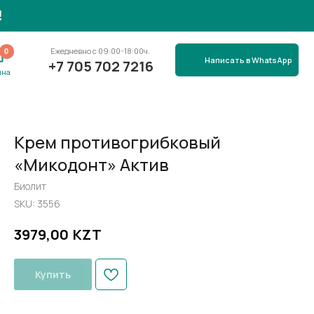
вно с 09:00-18:00ч.
Написать в WhatsApp
705 702 7216
Крем противогрибковый
«Микодонт» Актив
Биолит
SKU:
3556
KZT
3979,00
Купить