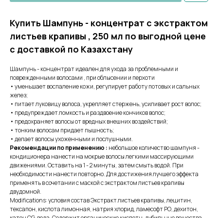
Купить Шампунь - концентрат с экстрактом
листьев крапивы , 250 мл по выгодной цене
с доставкой по Казахстану
Шампунь - концентрат идеален для ухода за проблемными и
поврежденными волосами , при облысении и перхоти
• уменьшает воспаление кожи, регулирует работу потовых и сальных
желез;
• питает луковицу волоса, укрепляет стержень, усиливает рост волос;
• предупреждает ломкость и раздвоение кончиков волос;
• предохраняет волосы от вредных внешних воздействий;
• тонким волосам придает пышность;
• делает волосы ухоженными и послушными.
Рекомендации по применению :
небольшое количество шампуня -
кондиционера
нанести на мокрые волосы легкими массирующими
движениями. Оставить на 1 - 2 минуты, затем смыть водой. При
необходимости нанести повторно. Для достижения лучшего эффекта
применять в сочетании с маской с экстрактом листьев крапивы
двудомной.
Modifications: условия состав Экстракт листьев крапивы, лецитин,
тексапон, кислота лимонная, натрия хлорид, ламесофт РО, дехитон,
катон CG, вода. Содержит органические кислоты, дубильные вещества,