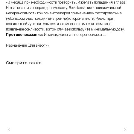
- 3 месяца при необходимости повторить . Избегать попадания в глаза.
Не наносить на поврежденную кожу. Во избежание индивидуальной
непереносимости компонентов перед применением тестировать на
небольшом участке кожи внутренней стороны кисти. Редко, при
повышенной чувствительности к компонентам геля возможно
появление сонливости, в этом случае используйте минимальную дозу.
Противопоказания :
Индивидуальная непереносимость .
Назначение: Для энергии
Смотрите также