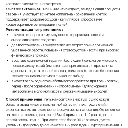
клетки от окислительного стресса .
Действие
витамина Е
: мощный антиоксдант, замедляющий процессы
старения, участвует в синтезе коллагена и обновлении клеток,
поддерживает здоровье сосудов и капилляров , способствует
кроветворению и регенерации тканей.
Рекомендации по применению :
в качестве энергостимулирующего , оздоравливающего и
омолаживающего средства;
для восстановления энергетических затрат при напряженной
умственной работе, повышения стрессоустойчивости, при высоких
физических нагрузках;
в составе комплексной терапии : бесплодия (женского и мужского),
половых дисфункций (импотенция, фригидность) , простатита,
аденомы предстательной железы, климакса (с целью обеспечения
вазомоторных симптомов) снижения либидо.
в качестве природного анаболического средства при тренировках ,
перед и после соревнований - спортсменам (для ускорения
метаболизма молочной кисоты, снижения мышечных болей)
Способ применения :
гель наносится на чистую , сухую кожу в
области мышц живота, поясничной области, плеч, предплечий ,
икроножных мышц, ежедневно чередуя места нанесения. Одно полное
натяжение помпы : дозатора (1,5 мл) применять 1 - 2 раза в день в
первой половине дня . При массе тела более 90 кг рекомендуется
увеличить дозировку до 2-х нажатий 1 - 2 раза в день. Курс применения : 1