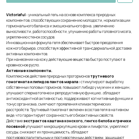
Victoriaful
- уникальный гель на основе комплекса природных
компонентов, способствующих сохранению молодости, нормализации
гормонального баланса и эмоционального фона, увеличению
выносливости, работоспособности, улучшению работы головного мозга,
укреплению стенок сосудов.
Инновационная формула геля обеспечивает быстрое преодоления
кожного барьера, способствуя эффективной трансдермальной доставке
активных компонентов.
При нанесении на кожу действующие вещества быстро поступают в
кровеносное русло.
Активные компоненты.
Комплексное действие природных прогормонов
трутневого
гомогената и липидов пантов марала :
стимулируют выработку
собственных половых гормонов, повышают либидо у мужчин и женщин,
улучшают сперматогенез и репродуктивную функцию , обладают
антиоксидантной активностью, поддерживают когнитивные функции и
тонус организма, смягчают проявления климактерических
расстройств. Трутневый гомогенат включен в состав геля в нативном
виде, что гарантирует сохранность его биоактивных свойств.
Действие
экстрактов каштана конского, гингко билоба и гречихи
посевной
улучшают микроциркуляцию крови и лимфоток, укрепляют
сосуды, снижают их проницаемость, обладают
противовоспалительным и противоотечным действием, защищают