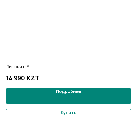
Литовит-У
Ну
KZT
14 990
9
Подробнее
Покупателям
Статьи
Офисы
Доставка
Оптовикам
Купить
О нас
Контакты
Оплата