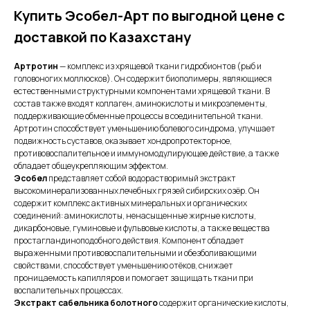
Купить Эсобел-Арт по выгодной цене с
доставкой по Казахстану
Артротин
— комплекс из хрящевой ткани гидробионтов (рыб и
головоногих моллюсков). Он содержит биополимеры, являющиеся
естественными структурными компонентами хрящевой ткани. В
состав также входят коллаген, аминокислоты и микроэлементы,
поддерживающие обменные процессы в соединительной ткани.
Артротин способствует уменьшению болевого синдрома, улучшает
подвижность суставов, оказывает хондропротекторное,
противовоспалительное и иммуномодулирующее действие, а также
обладает общеукрепляющим эффектом.
Эсобел
представляет собой водорастворимый экстракт
высокоминерализованных лечебных грязей сибирских озёр. Он
содержит комплекс активных минеральных и органических
соединений: аминокислоты, ненасыщенные жирные кислоты,
дикарбоновые, гуминовые и фульвовые кислоты, а также вещества
простагландиноподобного действия. Компонент обладает
выраженными противовоспалительными и обезболивающими
свойствами, способствует уменьшению отёков, снижает
проницаемость капилляров и помогает защищать ткани при
воспалительных процессах.
Экстракт сабельника болотного
содержит органические кислоты,