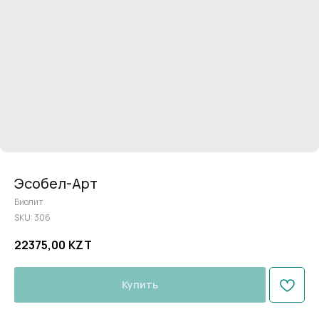
Эсобел-Арт
Биолит
SKU:
306
22375,00
KZT
Купить