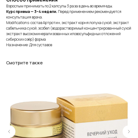
Взрослым принимать по 2 капсулы 3 раза в день во время еды.
Курс приема — 3–4 недели.
Перед применением рекомендуется
консультация врача.
Modifications: состав Артротин, экстракт корня лопуха сухой, экстракт
сабельника сухой, эсобел (водорастворимый концентрированный сухой
экстракт высокоминерализованных иловосульфидных отложений
сибирских озёр) форма
Назначение: Для суставов
Смотрите также