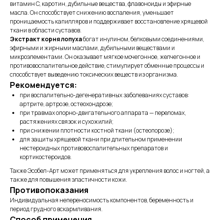
витамин C, каротин, дубильные вещества, флавоноиды и эфирные
масла. Он способствует снижению воспаления, уменьшает
проницаемость капилляров и поддерживает восстановление хрящевой
ткани в области суставов.
Экстракт корня лопуха
богат инулином, белковыми соединениями,
эфирными и жирными маслами, дубильными веществами и
микроэлементами. Он оказывает мягкое мочегонное, желчегонное и
противовоспалительное действие, стимулирует обменные процессы и
способствует выведению токсических веществ из организма.
Рекомендуется:
при воспалительно-дегенеративных заболеваниях суставов:
артрите, артрозе, остеохондрозе;
при травмах опорно-двигательного аппарата — переломах,
растяжениях связок и сухожилий;
при снижении плотности костной ткани (остеопорозе);
для защиты хрящевой ткани при длительном применении
нестероидных противовоспалительных препаратов и
кортикостероидов.
Также Эсобел-Арт может применяться для укрепления волос и ногтей, а
также для повышения эластичности кожи.
Противопоказания
Индивидуальная непереносимость компонентов, беременность и
период грудного вскармливания.
Способ применения