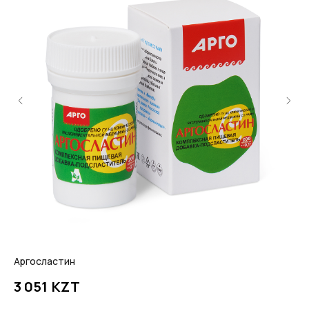
Аргосластин
БИ
KZT
3 051
19