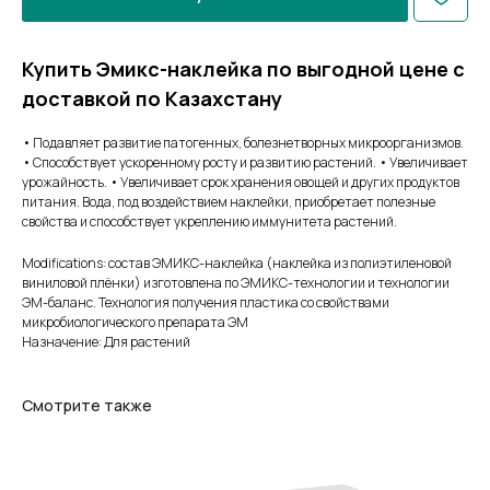
Купить Эмикс-наклейка по выгодной цене с
доставкой по Казахстану
• Подавляет развитие патогенных, болезнетворных микроорганизмов.
• Способствует ускоренному росту и развитию растений. • Увеличивает
урожайность. • Увеличивает срок хранения овощей и других продуктов
питания. Вода, под воздействием наклейки, приобретает полезные
свойства и способствует укреплению иммунитета растений.
Modifications: состав ЭМИКС-наклейка (наклейка из полиэтиленовой
виниловой плёнки) изготовлена по ЭМИКС-технологии и технологии
ЭМ-баланс. Технология получения пластика со свойствами
микробиологического препарата ЭМ
Назначение: Для растений
Смотрите также