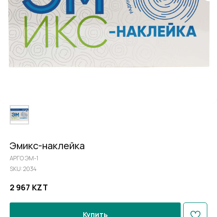
Эмикс-наклейка
АРГО ЭМ-1
SKU:
2034
2 967
KZT
Купить