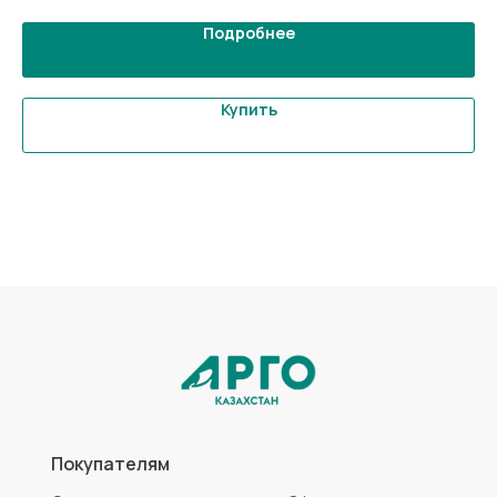
Подробнее
Купить
Покупателям
Статьи
Офисы
Доставка
Оптовикам
О нас
Контакты
Оплата
Каталог
Коллоидные AD Medicine
Продукты для красоты
ЭМ-Курунга / Курунговит
Средства гигиены
Биолит
Аптечка АРГО
Литовит
Разработка сайта
Политика конфиденциальности