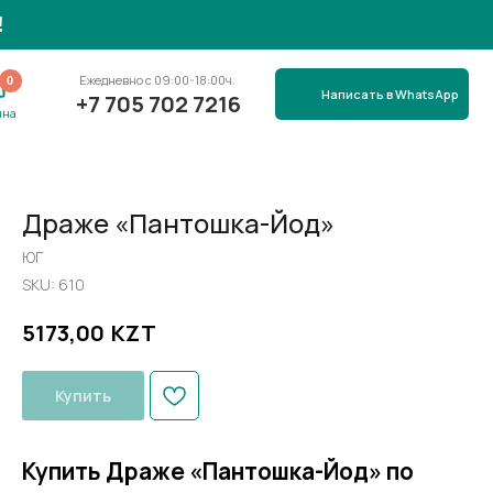
вно с 09:00-18:00ч.
Написать в WhatsApp
705 702 7216
Драже «Пантошка-Йод»
ЮГ
SKU:
610
KZT
5173,00
Купить
Купить Драже «Пантошка-Йод» по