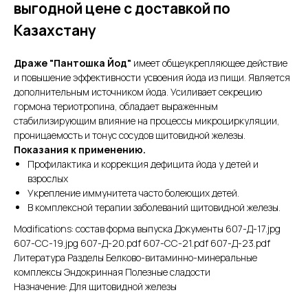
выгодной цене с доставкой по
Казахстану
Драже "Пантошка Йод"
имеет общеукрепляющее действие
и повышение эффективности усвоения йода из пищи. Является
дополнительным источником йода. Усиливает секрецию
гормона териотропина, обладает выраженным
стабилизирующим влияние на процессы микроциркуляции,
проницаемость и тонус сосудов щитовидной железы.
Показания к применению.
Профилактика и коррекция дефицита йода у детей и
взрослых
Укрепление иммунитета часто болеющих детей.
В комплексной терапии заболеваний щитовидной железы.
Modifications: состав форма выпуска Документы 607-Д-17.jpg
607-СС-19.jpg 607-Д-20.pdf 607-СС-21.pdf 607-Д-23.pdf
Литература Разделы Белково-витаминно-минеральные
комплексы Эндокринная Полезные сладости
Назначение: Для щитовидной железы