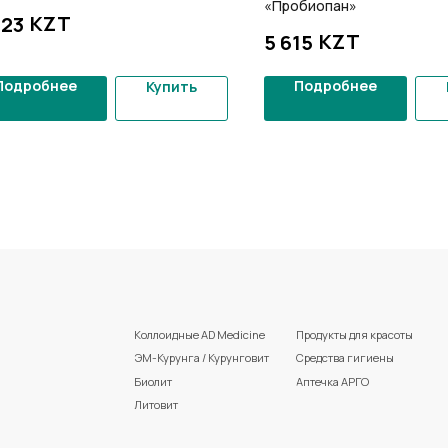
«Пробиопан»
KZT
123
KZT
5 615
Подробнее
Подробнее
Купить
Коллоидные AD Medicine
Продукты для красоты
ЭМ-Курунга / Курунговит
Средства гигиены
Биолит
Аптечка АРГО
Литовит
Разработка сайта