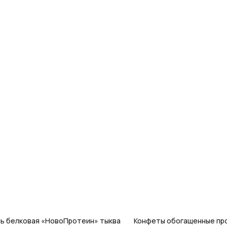
ь белковая «НовоПротеин» тыква
Конфеты обогащенные пр