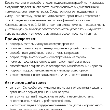
Драже «Аргопан» разработано для подростков старше 14 лет и молодых
людей в период активного роста, высоких физических, умственных и
психоэмоциональных нагрузок. Средство помогает поддерживать
иммунную систему, повышать устойчивость организма к стрессам и
способствует восстановлению защитных функций организма.
Комплекс витаминов C, B2, B6, инозита и цинка помогает поддерживать
умственную и физическую работоспособность, укреплять иммунитет и
повышать сопротивляемость организма в сезон простуд и гриппа.
Преимущества:
поддерживает иммунную систему подростков
помогает повысить умственную и физическую работоспособность
способствует устойчивости организма к стрессам
подходит при высоких учебных и спортивных нагрузках
помогает восстановлению защитных функций организма
способствует профилактике респираторных заболеваний и гриппа
подходит подросткам, активно занимающимся спортом
является источником витаминов C, B2, B6, инозита и цинка
Активное действие:
витамин C способствует укреплению иммунной системы и защите
организма в период повышенных нагрузок
витамины группы B поддерживают работу нервной системы,
энергетический обмен и работоспособность
инозит участвует в поддержке обменных процессов и нормального
функционирования нервной системы