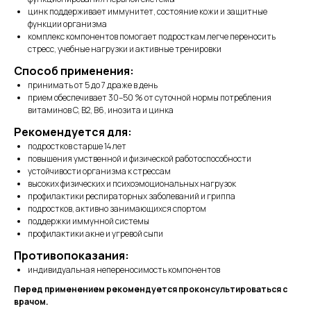
цинк поддерживает иммунитет, состояние кожи и защитные
функции организма
комплекс компонентов помогает подросткам легче переносить
стресс, учебные нагрузки и активные тренировки
Способ применения:
принимать от 5 до 7 драже в день
прием обеспечивает 30–50 % от суточной нормы потребления
витаминов C, B2, B6, инозита и цинка
Рекомендуется для:
подростков старше 14 лет
повышения умственной и физической работоспособности
устойчивости организма к стрессам
высоких физических и психоэмоциональных нагрузок
профилактики респираторных заболеваний и гриппа
подростков, активно занимающихся спортом
поддержки иммунной системы
профилактики акне и угревой сыпи
Противопоказания:
индивидуальная непереносимость компонентов
Перед применением рекомендуется проконсультироваться с
врачом.