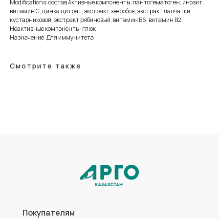
Modifications: состав Активные компоненты: пантогематоген, инозит,
витамин С, цинка цитрат, экстракт зверобоя, экстракт лапчатки
кустарниковой, экстракт рябиновый, витамин В6, витамин В2.
Неактивные компоненты: глюк
Назначение: Для иммунитета
Смотрите также
Покупателям
Статьи
Офисы
Доставка
Оптовикам
О нас
Контакты
Оплата
Каталог
Коллоидные AD Medicine
Продукты для красоты
ЭМ-Курунга / Курунговит
Средства гигиены
Биолит
Аптечка АРГО
Литовит
Разработка сайта
Политика конфиденциальности