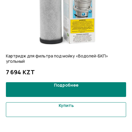
Картридж для фильтра под мойку «Водолей-БКП»
Пр
угольный
19
KZT
7 694
Подробнее
Покупателям
Статьи
Офисы
Доставка
Оптовикам
Купить
О нас
Контакты
Оплата
Каталог