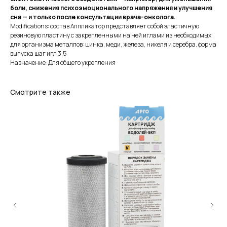
боли, снижения психоэмоционального напряжения и улучшения
сна — и только после консультации врача-онколога.
Modifications: состав Аппликатор представляет собой эластичную
резиновую пластину c закрепленными на ней иглами из необходимых
для организма металлов: цинка, меди, железа, никеля и серебра. форма
выпуска шаг игл 3,5
Назначение: Для общего укрепления
Смотрите также