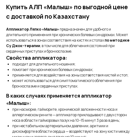
Купить АЛП «Малыш» по выгодной цене
с доставкой по Казахстану
Аппликатор Ляпко «Малыш»
предназначен для удобного и
длительного применения при хронических болевых синдромах. Может
использоваться в зонах соответствия на кистях и стопах
по методике
Су Джок-терапии
, в том числе для облегчения состояний при
сердечных приступах и бронхоспазме.
Свойства аппликатора:
подходит для длительного ношения;
помогает при хронических болевых синдромах;
применяется для воздействия на зоны соответствия кистей и стоп;
может использоваться для симптоматического облегчения при
бронхоспазме и сердечных приступах.
В каких случаях применяется аппликатор
«Малыш»:
при насморке, гайморите, хронической заложенности носа и
аллергическом рините — аппликатор прикладывают с двух сторон
носа в области гайморовых пазух на 10–15 минут 3 раза в день;
при нестабильном артериальном давлении, аритмии и
дискомфорте в области сердца — воздействуют на зону кисти между
мизинцем и запястьем в течение 10 минут;