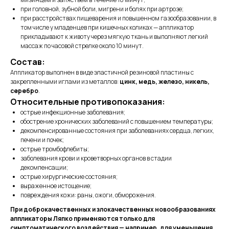
при головной, зубной боли, мигрени и болях при артрозе;
при расстройствах пищеварения и повышенном газообразовании, в
том числе у младенцев при кишечных коликах — аппликатор
прикладывают к животу через мягкую ткань и выполняют легкий
массаж по часовой стрелке около 10 минут.
Состав:
Аппликатор выполнен в виде эластичной резиновой пластины с
закрепленными иглами из металлов:
цинк, медь, железо, никель,
серебро
.
Относительные противопоказания:
острые инфекционные заболевания;
обострение хронических заболеваний с повышением температуры;
декомпенсированные состояния при заболеваниях сердца, легких,
печени и почек;
острые тромбофлебиты;
заболевания крови и кроветворных органов в стадии
декомпенсации;
острые хирургические состояния;
выраженное истощение;
повреждения кожи: раны, ожоги, обморожения.
При доброкачественных и злокачественных новообразованиях
аппликаторы Ляпко применяются только для
симптоматического воздействия — например, для уменьшения