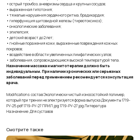
• острый тромбоз, аневризмы сердца и крупных сосудов;
• выраженная гипотония;
• тяжелые нарушения сердечного ритма, брадикардия;
• гиперфункция щитовидной железы (тиреотоксикоз);
• онкологические заболевания;
• эпилепсия;
• детский возраст до 2 лет;
• гнойные поражения кожи, выраженные повреждения кожных
покровов;
• воздействие в области увеличенных лимфатических узлов;
• заболевания, сопровождающиеся высокой температурой тела.
Назначение массажа и магнитотерапии должно быть
индивидуальным. При наличии хронических или серьезных
заболеваний перед применением рекомендуется консультация
врача.
Modifications: состав Экологически чистый износостойкий полимер,
который при трении не электризуется форма выпуска Документы 1719-
РУ-25.pdf 1719-РУ-27 ПРИЛ.jpg 1719-РУ-27.jpg Литература
Назначение: Для суставов
Смотрите также