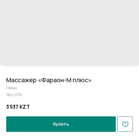
Массажер «Фараон-М плюс»
Ляпко
SKU:
1719
3 537
KZT
Купить