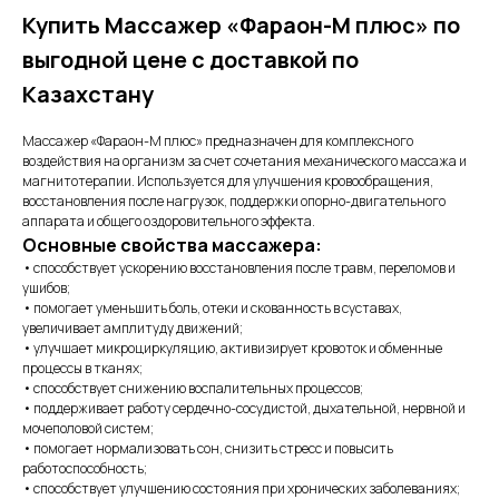
Купить Массажер «Фараон-М плюс» по
выгодной цене с доставкой по
Казахстану
Массажер «Фараон-М плюс» предназначен для комплексного
воздействия на организм за счет сочетания механического массажа и
магнитотерапии. Используется для улучшения кровообращения,
восстановления после нагрузок, поддержки опорно-двигательного
аппарата и общего оздоровительного эффекта.
Основные свойства массажера:
• способствует ускорению восстановления после травм, переломов и
ушибов;
• помогает уменьшить боль, отеки и скованность в суставах,
увеличивает амплитуду движений;
• улучшает микроциркуляцию, активизирует кровоток и обменные
процессы в тканях;
• способствует снижению воспалительных процессов;
• поддерживает работу сердечно-сосудистой, дыхательной, нервной и
мочеполовой систем;
• помогает нормализовать сон, снизить стресс и повысить
работоспособность;
• способствует улучшению состояния при хронических заболеваниях;