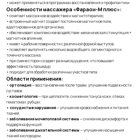
• может применяться в программах восстановления и профилактики.
Особенности массажера «Фараон-М плюс»:
• сочетает массажное воздействие и магнитотерапию;
• встроенный магнит создает постоянное магнитное поле,
адаптированное для организма;
• обеспечивает комплексное воздействие: механическая стимуляция +
магнитное влияние;
• имеет 4 рабочие поверхности с различной формой выступов;
• позволяет выполнять несколько видов общего, сегментарного и
точечного массажа;
• при смене сторон создает разные ощущения, что повышает
эффективность процедур;
• подходит для обработки различных участков тела.
Области применения:
•
ортопедия
— восстановление после травм, улучшение подвижности
суставов;
•
косметология
— при целлюлите, снижении тонуса кожи, отеках,
гематомах, рубцах;
• сосудистые нарушения
— улучшение кровоснабжения и питания
тканей;
•
заболевания мочеполовой системы
— снижение дискомфорта и
поддержка функций;
•
заболевания дыхательной системы
— улучшение насыщения
тканей кислородом;