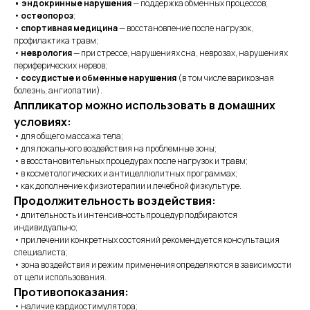
• эндокринные нарушения
— поддержка обменных процессов;
•
остеопороз
;
•
спортивная медицина
— восстановление после нагрузок,
профилактика травм;
•
неврология
— при стрессе, нарушениях сна, неврозах, нарушениях
периферических нервов;
•
сосудистые и обменные нарушения
(в том числе варикозная
болезнь, ангиопатии).
Аппликатор можно использовать в домашних
условиях:
• для общего массажа тела;
• для локального воздействия на проблемные зоны;
• в восстановительных процедурах после нагрузок и травм;
• в косметологических и антицеллюлитных программах;
• как дополнение к физиотерапии и лечебной физкультуре.
Продолжительность воздействия:
• длительность и интенсивность процедур подбираются
индивидуально;
• при лечении конкретных состояний рекомендуется консультация
специалиста;
• зона воздействия и режим применения определяются в зависимости
от цели использования.
Противопоказания:
• наличие кардиостимулятора;